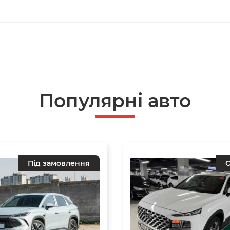
Популярнi авто
Під замовлення
О