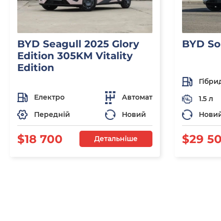
BYD Seagull 2025 Glory
BYD So
Edition 305KM Vitality
Edition
Гібри
Електро
Автомат
1.5 л
Передній
Новий
Нови
$18 700
$29 5
Детальніше