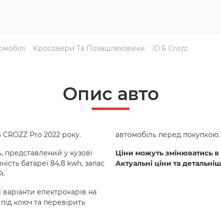
омобілі
Кросовери Та Позашляховики
ID.6 Crozz
Опис авто
 CROZZ Pro 2022 року.
автомобіль перед покупкою.
ь, представлений у кузові
Ціни можуть змінюватись в 
сть батареї 84,8 kwh, запас
Актуальні ціни та детальн
й.
 варіанти електрокарів на
під ключ та перевірить