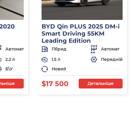
 2020
BYD Qin PLUS 2025 DM-i
Smart Driving 55KM
Leading Edition
Автомат
Гібрид
Автомат
2.2 л
1.5 л
Передній
Б\У
Новий
$17 500
льніше
Детальніше
я