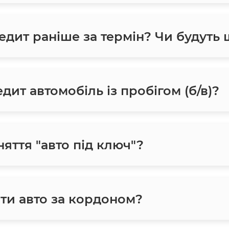
едит раніше за термін? Чи будуть
ит автомобіль із пробігом (б/в)?
яття "авто під ключ"?
ти авто за кордоном?