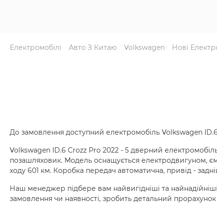
Електромобілі
Авто З Китаю
Volkswagen
Нові Електр
До замовлення доступний електромобіль Volkswagen ID.6
Volkswagen ID.6 Crozz Pro 2022 - 5 дверний електромобіл
позашляховик. Модель оснащується електродвигуном, ємні
ходу 601 км. Коробка передач автоматична, привід - задні
Наш менеджер підбере вам найвигідніші та найнадійніші
замовлення чи наявності, зробить детальний прорахунок 