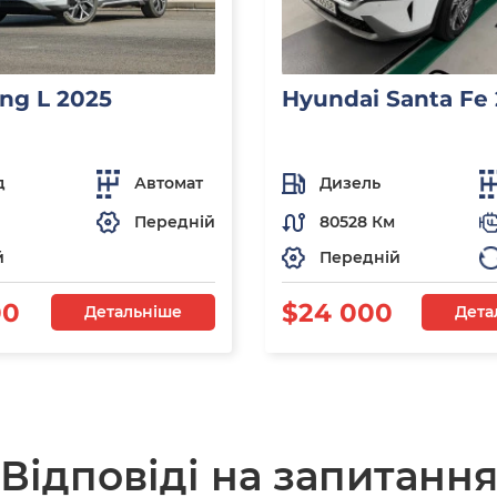
ng L 2025
Hyundai Santa Fe
д
Автомат
Дизель
Передній
80528 Км
й
Передній
00
$24 000
Детальніше
Дета
Відповіді на запитанн