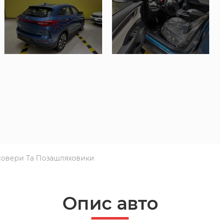
овери Та Позашляховики
Опис авто