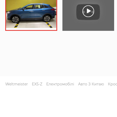
Weltmeister
EX5-Z
Електромобілі
Авто З Китаю
Крос