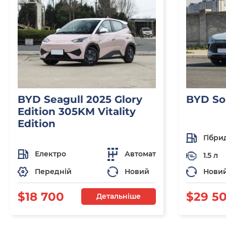
BYD Seagull 2025 Glory
BYD So
Edition 305KM Vitality
Edition
Гібри
Електро
Автомат
1.5 л
Передній
Новий
Нови
$18 700
$29 5
Детальніше