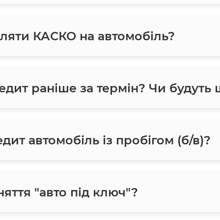
ляти КАСКО на автомобіль?
едит раніше за термін? Чи будуть
ит автомобіль із пробігом (б/в)?
яття "авто під ключ"?