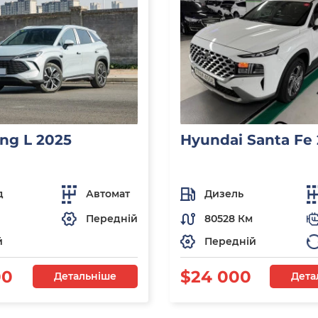
ng L 2025
Hyundai Santa Fe
д
Автомат
Дизель
Передній
80528 Км
й
Передній
00
$24 000
Детальніше
Дета