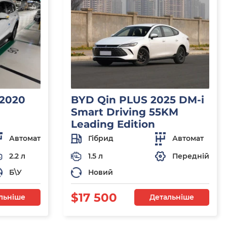
 2020
BYD Qin PLUS 2025 DM-i
Smart Driving 55KM
Leading Edition
Автомат
Гібрид
Автомат
2.2 л
1.5 л
Передній
Б\У
Новий
$17 500
льніше
Детальніше