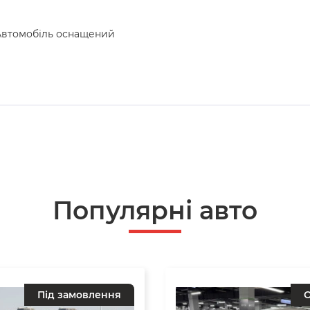
 Автомобіль оснащений
Популярнi авто
Під замовлення
О