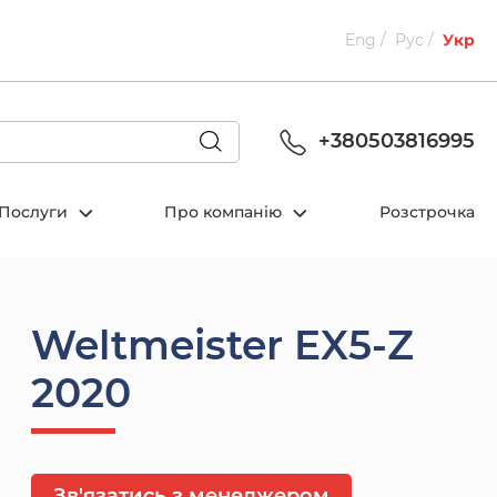
Eng
Рус
Укр
+380503816995
Послуги
Про компанію
Розстрочка
Weltmeister EX5-Z
2020
Зв'язатись з менеджером