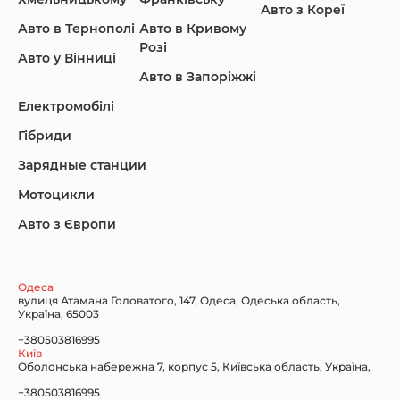
Авто з Кореї
Авто в Тернополі
Авто в Кривому
Розі
Авто у Вінниці
Авто в Запоріжжі
KIA
Land Rover
Lexus
Електромобілі
Гібриди
Зарядные станции
Lincoln Maserati
Mazda
Mercedes-Benz
Мотоцикли
Авто з Європи
Nissan
Porsche
Renault Samsung
Одеса
вулиця Атамана Головатого, 147, Одеса, Одеська область,
Україна, 65003
+380503816995
Київ
Оболонська набережна 7, корпус 5, Київська область, Україна,
Subaru
Tesla
Toyota
+380503816995