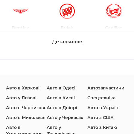
Bentley
Buick
Cadillac
Детальніше
Changan
Chevrolet
Dodge
Авто в Харкові
Авто в Одесі
Автозапчастини
Ford
Honda
Hyundai
Авто у Львові
Авто в Києві
Спецтехніка
Авто в Чернигове
Авто в Дніпрі
Авто в Україні
Авто в Миколаєві
Авто у Черкасах
Авто з США
Авто в
Авто у
Авто з Китаю
Infiniti
Jaguar
Jeep
Хмельницькому
Франківську