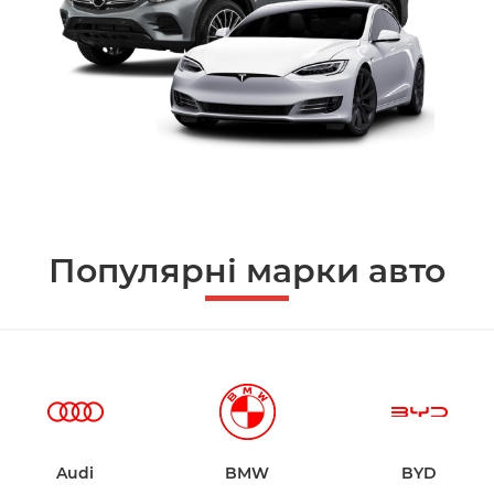
Популярні марки авто
Audi
BMW
BYD