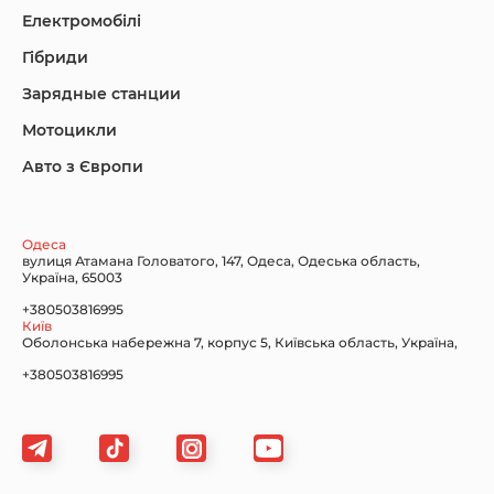
Електромобілі
Гібриди
Зарядные станции
Nissan
Porsche
Renault Samsung
Мотоцикли
Авто з Європи
Subaru
Tesla
Toyota
Одеса
вулиця Атамана Головатого, 147, Одеса, Одеська область,
Україна, 65003
+380503816995
Київ
Volkswagen
Volvo
Xiaomi
Оболонська набережна 7, корпус 5, Київська область, Україна,
+380503816995
Zeekr