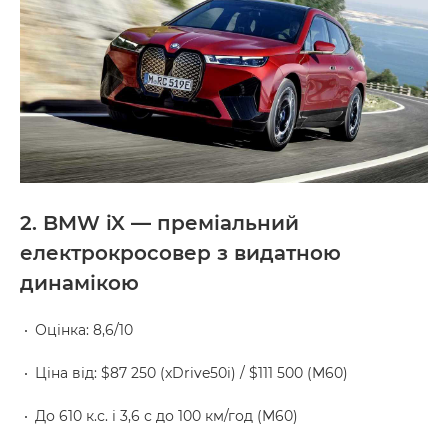
2. BMW iX — преміальний
електрокросовер з видатною
динамікою
Оцінка: 8,6/10
Ціна від: $87 250 (xDrive50i) / $111 500 (M60)
До 610 к.с. і 3,6 с до 100 км/год (M60)