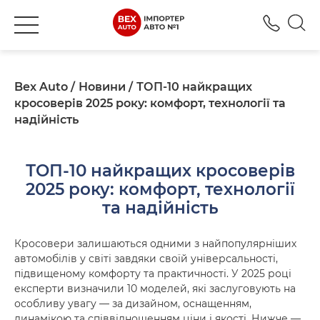
+380
Bex Auto
Новини
ТОП-10 найкращих
кросоверів 2025 року: комфорт, технології та
надійність
ТОП-10 найкращих кросоверів
2025 року: комфорт, технології
та надійність
Кросовери залишаються одними з найпопулярніших
автомобілів у світі завдяки своїй універсальності,
підвищеному комфорту та практичності. У 2025 році
експерти визначили 10 моделей, які заслуговують на
особливу увагу — за дизайном, оснащенням,
динамікою та співвідношенням ціни і якості. Нижче —