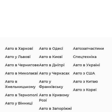
Ford
Honda
Hyundai
Авто в Харкові
Авто в Одесі
Автозапчастини
Infiniti
Jaguar
Jeep
Авто у Львові
Авто в Києві
Спецтехніка
Авто в Чернигове
Авто в Дніпрі
Авто в Україні
Авто в Миколаєві
Авто у Черкасах
Авто з США
KIA
Land Rover
Lexus
Авто в
Авто у
Авто з Китаю
Хмельницькому
Франківську
Авто з Кореї
Авто в Тернополі
Авто в Кривому
Розі
Авто у Вінниці
Lincoln Maserati
Mazda
Mercedes-Benz
Авто в Запоріжжі