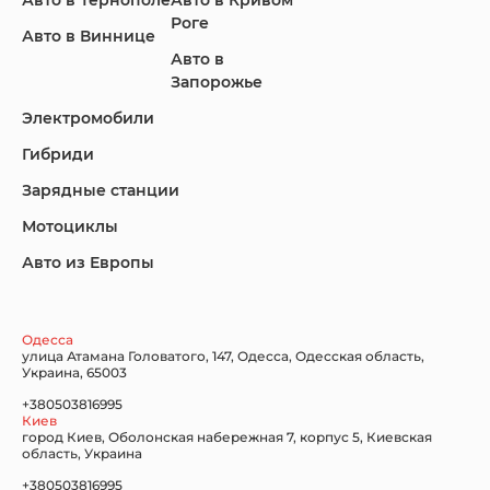
Авто в Тернополе
Авто в Кривом
Роге
Авто в Виннице
Авто в
KIA
Land Rover
Lexus
Запорожье
Электромобили
Гибриди
Lincoln
Mazda
Mercedes-Benz
Зарядные станции
Мотоциклы
Авто из Европы
Nissan
Porsche
Renault Samsung
Одесса
улица Атамана Головатого, 147, Одесса, Одесская область,
Украина, 65003
+380503816995
Киев
Subaru
Tesla
Toyota
город Киев, Оболонская набережная 7, корпус 5, Киевская
область, Украина
+380503816995