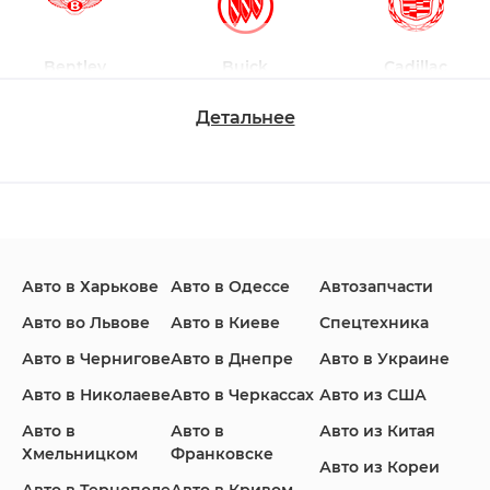
Bentley
Buick
Cadillac
Детальнее
Changan
Chevrolet
Dodge
Авто в Харькове
Авто в Одессе
Автозапчасти
Ford
Honda
Hyundai
Авто во Львове
Авто в Киеве
Спецтехника
Авто в Чернигове
Авто в Днепре
Авто в Украине
Авто в Николаеве
Авто в Черкассах
Авто из США
Авто в
Авто в
Авто из Китая
Infiniti
Jaguar
Jeep
Хмельницком
Франковске
Авто из Кореи