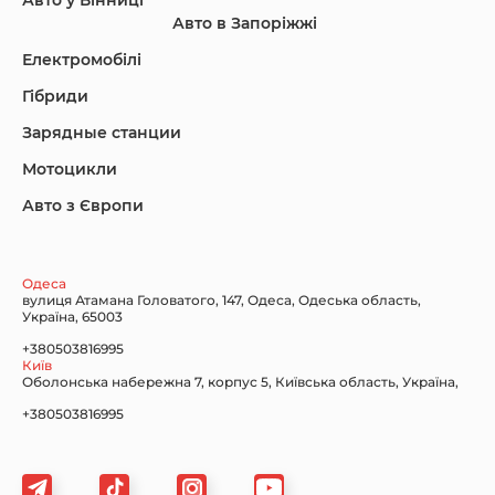
Авто у Вінниці
Авто в Запоріжжі
KIA
Land Rover
Lexus
Електромобілі
Гібриди
Зарядные станции
Lincoln Maserati
Mazda
Mercedes-Benz
Мотоцикли
Авто з Європи
Nissan
Porsche
Renault Samsung
Одеса
вулиця Атамана Головатого, 147, Одеса, Одеська область,
Україна, 65003
+380503816995
Київ
Оболонська набережна 7, корпус 5, Київська область, Україна,
Subaru
Tesla
Toyota
+380503816995