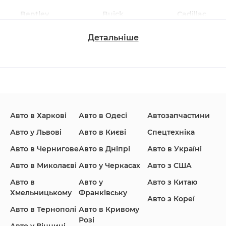
Bentley
Buick
Cadillac
Детальніше
Changan
Chevrolet
Dodge
Авто в Харкові
Авто в Одесі
Автозапчастини
Ford
Honda
Hyundai
Авто у Львові
Авто в Києві
Спецтехніка
Авто в Чернигове
Авто в Дніпрі
Авто в Україні
Авто в Миколаєві
Авто у Черкасах
Авто з США
Авто в
Авто у
Авто з Китаю
Infiniti
Jaguar
Jeep
Хмельницькому
Франківську
Авто з Кореї
Авто в Тернополі
Авто в Кривому
Розі