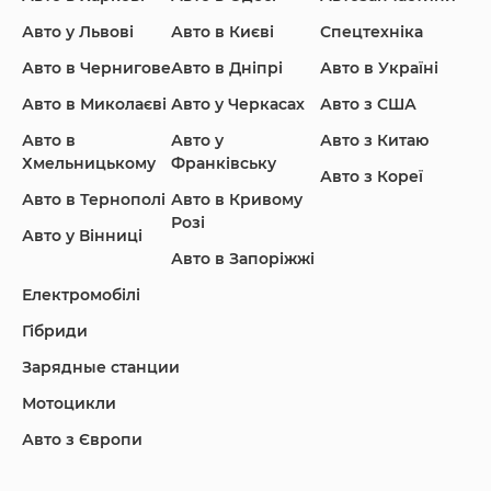
Ford
Honda
Hyundai
Авто у Львові
Авто в Києві
Спецтехніка
Авто в Чернигове
Авто в Дніпрі
Авто в Україні
Авто в Миколаєві
Авто у Черкасах
Авто з США
Авто в
Авто у
Авто з Китаю
Infiniti
Jaguar
Jeep
Хмельницькому
Франківську
Авто з Кореї
Авто в Тернополі
Авто в Кривому
Розі
Авто у Вінниці
Авто в Запоріжжі
KIA
Land Rover
Lexus
Електромобілі
Гібриди
Зарядные станции
Lincoln Maserati
Mazda
Mercedes-Benz
Мотоцикли
Авто з Європи