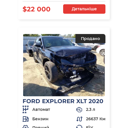
$22 000
Детальніше
Продано
FORD EXPLORER XLT 2020
Автомат
2.3 л
Бензин
26637 Км
Повний
Б\У