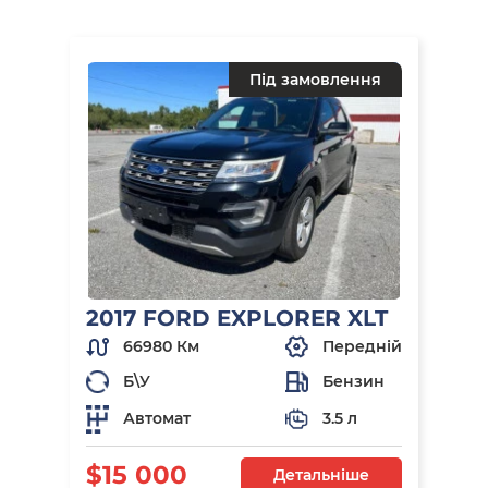
Під замовлення
2017 FORD EXPLORER XLT
66980 Км
Передній
Б\У
Бензин
Автомат
3.5 л
$15 000
Детальніше