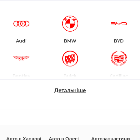
Audi
BMW
BYD
Bentley
Buick
Cadillac
Детальніше
Changan
Chevrolet
Dodge
Авто в Харкові
Авто в Одесі
Автозапчастини