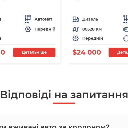
д
Автомат
Дизель
Передній
80528 Км
й
Передній
00
$24 000
Детальніше
Дета
Відповіді на запитанн
ти вживані авто за кордоном?