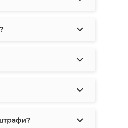
?
 штрафи?