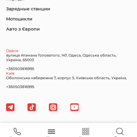
Зарядные станции
Nissan
Porsche
Renault Samsung
Мотоцикли
Авто з Європи
Subaru
Tesla
Toyota
Одеса
вулиця Атамана Головатого, 147, Одеса, Одеська область,
Україна, 65003
+380503816995
Київ
Volkswagen
Volvo
Xiaomi
Оболонська набережна 7, корпус 5, Київська область, Україна,
+380503816995
Zeekr
Картка сайту