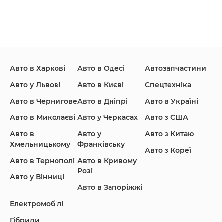
Ford
Honda
Hyundai
Авто в Харкові
Авто в Одесі
Автозапчастини
Infiniti
Jaguar
Jeep
Авто у Львові
Авто в Києві
Спецтехніка
Авто в Чернигове
Авто в Дніпрі
Авто в Україні
Авто в Миколаєві
Авто у Черкасах
Авто з США
KIA
Land Rover
Lexus
Авто в
Авто у
Авто з Китаю
Хмельницькому
Франківську
Авто з Кореї
Авто в Тернополі
Авто в Кривому
Розі
Авто у Вінниці
Lincoln Maserati
Mazda
Mercedes-Benz
Авто в Запоріжжі
Електромобілі
Гібриди