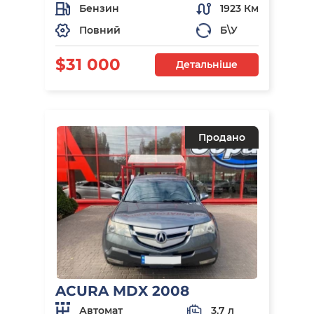
Бензин
1923 Км
Повний
Б\У
$31 000
Детальніше
Продано
ACURA MDX 2008
Автомат
3.7 л