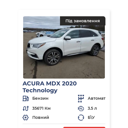
Під замовлення
ACURA MDX 2020
Technology
Бензин
Автомат
35671 Км
3.5 л
Повний
Б\У