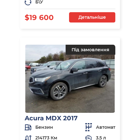
Б\У
$19 600
Детальніше
Під замовлення
Acura MDX 2017
Бензин
Автомат
214173 Км
3.5 л