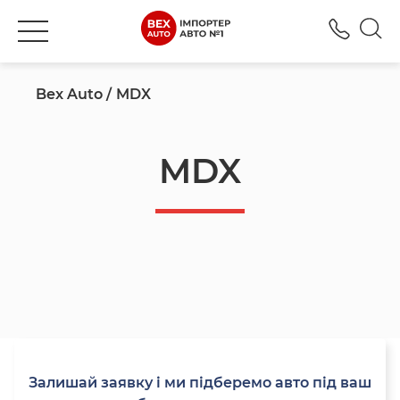
+380
Bex Auto
MDX
MDX
Залишай заявку і ми підберемо авто під ваш