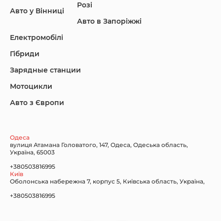
Розі
Авто у Вінниці
Авто в Запоріжжі
KIA
Land Rover
Lexus
Електромобілі
Гібриди
Зарядные станции
Lincoln Maserati
Mazda
Mercedes-Benz
Мотоцикли
Авто з Європи
Nissan
Porsche
Renault Samsung
Одеса
вулиця Атамана Головатого, 147, Одеса, Одеська область,
Україна, 65003
+380503816995
Київ
Оболонська набережна 7, корпус 5, Київська область, Україна,
Subaru
Tesla
Toyota
+380503816995