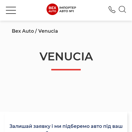
+380
Bex Auto
Venucia
VENUCIA
Залишай заявку і ми підберемо авто під ваш