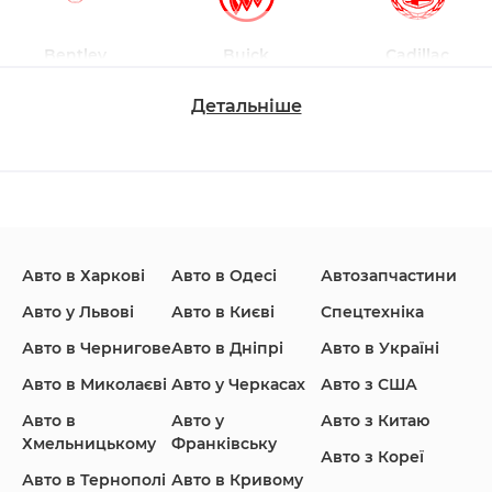
Bentley
Buick
Cadillac
Детальніше
Changan
Chevrolet
Dodge
Авто в Харкові
Авто в Одесі
Автозапчастини
Ford
Honda
Hyundai
Авто у Львові
Авто в Києві
Спецтехніка
Авто в Чернигове
Авто в Дніпрі
Авто в Україні
Авто в Миколаєві
Авто у Черкасах
Авто з США
Авто в
Авто у
Авто з Китаю
Infiniti
Jaguar
Jeep
Хмельницькому
Франківську
Авто з Кореї
Авто в Тернополі
Авто в Кривому