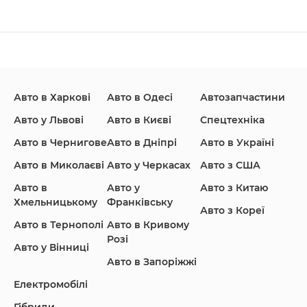
Changan
Chevrolet
Dodge
Авто в Харкові
Авто в Одесі
Автозапчастини
Ford
Honda
Hyundai
Авто у Львові
Авто в Києві
Спецтехніка
Авто в Чернигове
Авто в Дніпрі
Авто в Україні
Авто в Миколаєві
Авто у Черкасах
Авто з США
Авто в
Авто у
Авто з Китаю
Infiniti
Jaguar
Jeep
Хмельницькому
Франківську
Авто з Кореї
Авто в Тернополі
Авто в Кривому
Розі
Авто у Вінниці
Авто в Запоріжжі
KIA
Land Rover
Lexus
Електромобілі