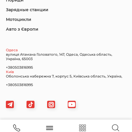
Гібриди
Зарядные станции
Lincoln Maserati
Mazda
Mercedes-Benz
Мотоцикли
Авто з Європи
Nissan
Porsche
Renault Samsung
Одеса
вулиця Атамана Головатого, 147, Одеса, Одеська область,
Україна, 65003
+380503816995
Київ
Оболонська набережна 7, корпус 5, Київська область, Україна,
Subaru
Tesla
Toyota
+380503816995
Volkswagen
Volvo
Xiaomi
Картка сайту