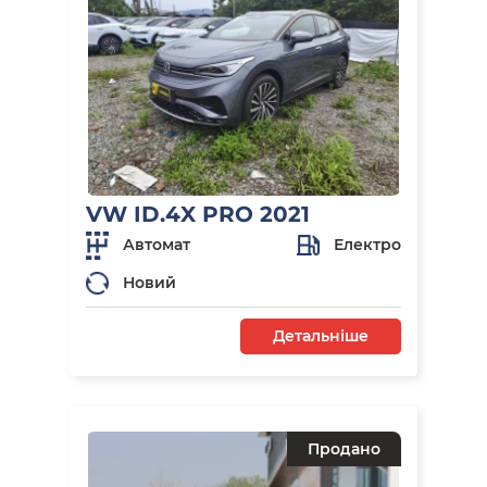
VW ID.4X PRO 2021
Автомат
Електро
Новий
Детальніше
Продано