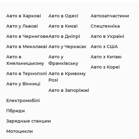
Авто в Харкові
Авто в Одесі
Автозапчастини
Ford
Honda
Hyundai
Авто у Львові
Авто в Києві
Спецтехніка
Авто в Чернигове
Авто в Дніпрі
Авто в Україні
Авто в Миколаєві
Авто у Черкасах
Авто з США
Авто в
Авто у
Авто з Китаю
Infiniti
Jaguar
Jeep
Хмельницькому
Франківську
Авто з Кореї
Авто в Тернополі
Авто в Кривому
Розі
Авто у Вінниці
Авто в Запоріжжі
KIA
Land Rover
Lexus
Електромобілі
Гібриди
Зарядные станции
Lincoln Maserati
Mazda
Mercedes-Benz
Мотоцикли