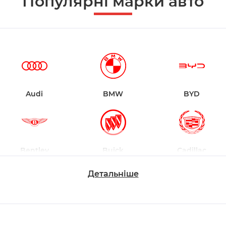
Популярні марки авто
Audi
BMW
BYD
Bentley
Buick
Cadillac
Детальніше
Changan
Chevrolet
Dodge