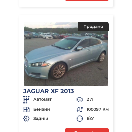
Продано
JAGUAR XF 2013
Автомат
2 л
Бензин
100097 Км
Задній
Б\У