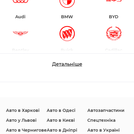
Audi
BMW
BYD
Bentley
Buick
Cadillac
Детальніше
Changan
Chevrolet
Dodge
Авто в Харкові
Авто в Одесі
Автозапчастини
Ford
Honda
Hyundai
Авто у Львові
Авто в Києві
Спецтехніка
Авто в Чернигове
Авто в Дніпрі
Авто в Україні