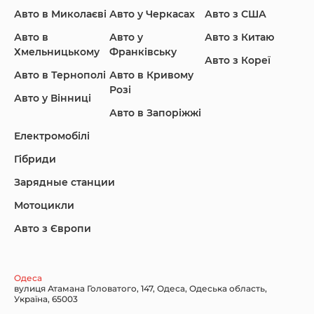
Авто в Миколаєві
Авто у Черкасах
Авто з США
Авто в
Авто у
Авто з Китаю
Infiniti
Jaguar
Jeep
Хмельницькому
Франківську
Авто з Кореї
Авто в Тернополі
Авто в Кривому
Розі
Авто у Вінниці
Авто в Запоріжжі
KIA
Land Rover
Lexus
Електромобілі
Гібриди
Зарядные станции
Lincoln Maserati
Mazda
Mercedes-Benz
Мотоцикли
Авто з Європи
Nissan
Porsche
Renault Samsung
Одеса
вулиця Атамана Головатого, 147, Одеса, Одеська область,
Україна, 65003