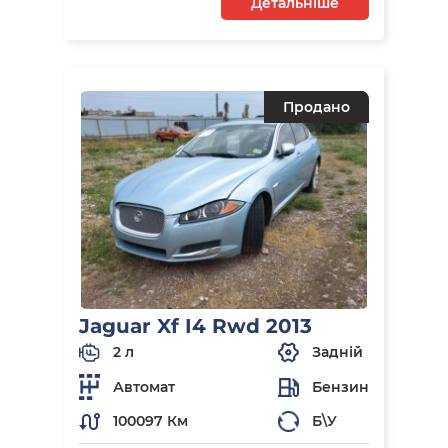
Детальніше
Продано
Jaguar Xf I4 Rwd 2013
2 л
Задній
Автомат
Бензин
100097 Км
Б\У