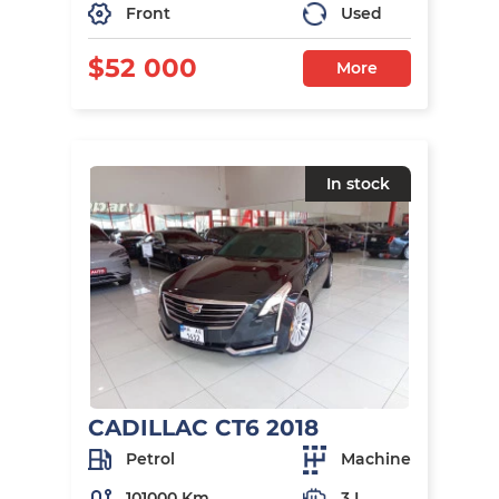
Front
Used
$52 000
More
In stock
CADILLAC CT6 2018
Petrol
Machine
101000 Km
3 L