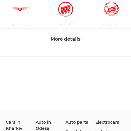
Bentley
Buick
Cadillac
More details
Changan
Chevrolet
Dodge
Ford
Honda
Hyundai
Cars in
Auto in
Auto parts
Electrocars
Infiniti
Jaguar
Jeep
Kharkiv
Odesa