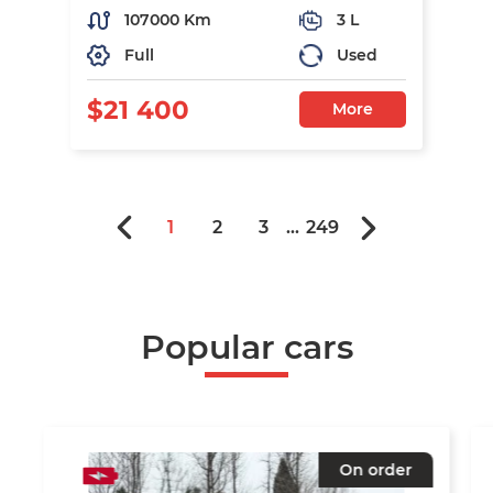
107000 Km
3 L
Full
Used
$21 400
More
1
2
3
...
249
Popular cars
On order