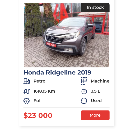
In stock
Honda Ridgeline 2019
Petrol
Machine
161835 Km
3.5 L
Full
Used
$23 000
More