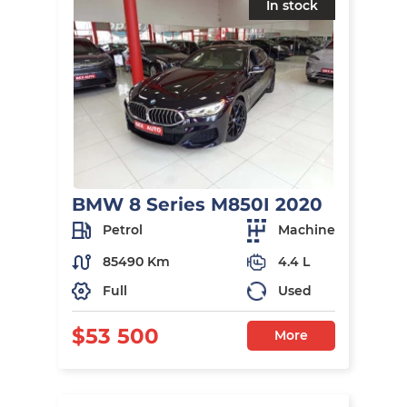
In stock
BMW 8 Series M850I 2020
Petrol
Machine
85490 Km
4.4 L
Full
Used
$53 500
More