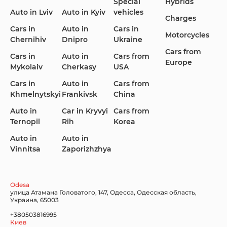
Special
Hybrids
Auto in Lviv
Auto in Kyiv
vehicles
Charges
Cars in
Auto in
Cars in
Motorcycles
Chernihiv
Dnipro
Ukraine
KIA
Land Rover
Lexus
Cars from
Cars in
Auto in
Cars from
Europe
Mykolaiv
Cherkasy
USA
Cars in
Auto in
Cars from
Khmelnytskyi
Frankivsk
China
Lincoln Maserati
Mazda
Mercedes-Benz
Auto in
Car in Kryvyi
Cars from
Ternopil
Rih
Korea
Auto in
Auto in
Vinnitsa
Zaporizhzhya
Nissan
Porsche
Renault Samsung
Odesa
улица Атамана Головатого, 147, Одесса, Одесская область,
Украина, 65003
Subaru
Tesla
Toyota
+380503816995
Киев