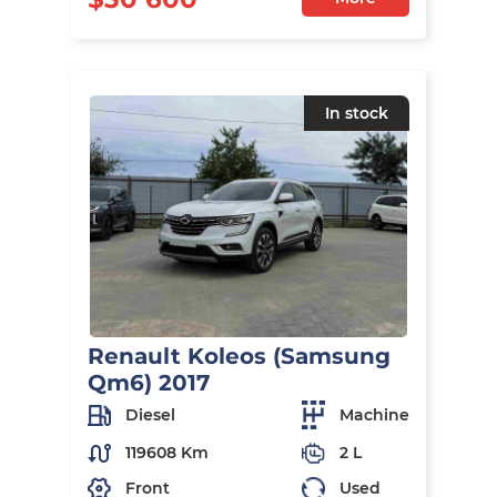
In stock
Renault Koleos (Samsung
Qm6) 2017
Diesel
Machine
119608 Km
2 L
Front
Used