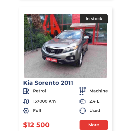
In stock
Kia Sorento 2011
Petrol
Machine
157000 Km
2.4 L
Full
Used
$12 500
More