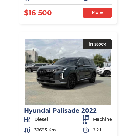
$16 500
More
In stock
Hyundai Palisade 2022
Diesel
Machine
32695 Km
2.2 L