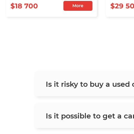
$18 700
$29 5
More
Is it risky to buy a used
Is it possible to get a c