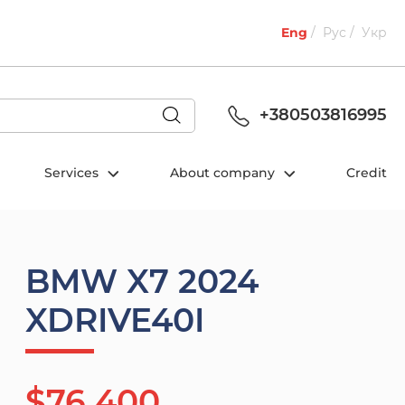
Eng
Рус
Укр
+380503816995
Services
About company
Credit
BMW X7 2024
XDRIVE40I
$76 400