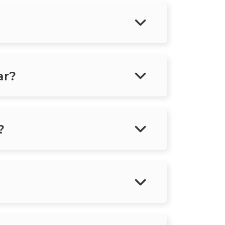
ar?
?