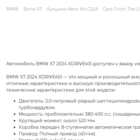
BMW
Bmw X7
Аукцион Авто Из США
Cars From The 
Автомобиль BMW X7 2024 XDRIVE40I доступен к заказу и
BMW X7 2024 XDRIVE40I — это мощный и роскошный вн
отличные характеристики и высокую производительност
технические характеристики для этой модели:
Двигатель: 3,0-литровый рядный шестицилиндровы
турбонаддувом.
Мощность: приблизительно 380-400 л.с. (лошадиных
Крутящий момент: около 520 Нм.
Коробка передач: 8-ступенчатая автоматическая тр
Привод: Полный привод (xDrive).