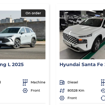
On order
ng L 2025
Hyundai Santa Fe
d
Machine
Diesel
Front
80528 Km
Front