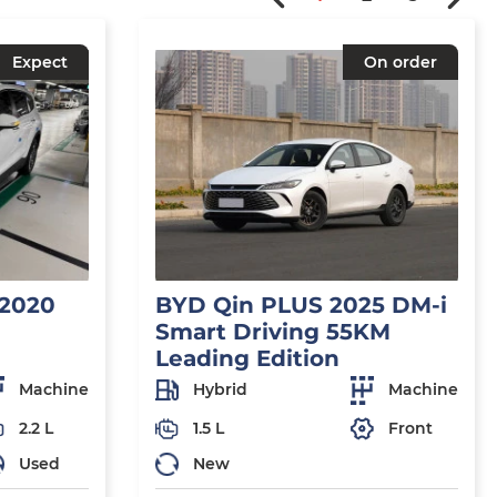
Expect
On order
 2020
BYD Qin PLUS 2025 DM-i
Smart Driving 55KM
Leading Edition
Machine
Hybrid
Machine
2.2 L
1.5 L
Front
Used
New