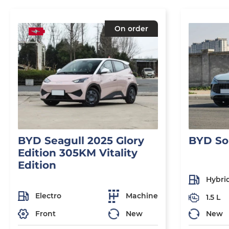
On order
BYD Seagull 2025 Glory
BYD So
Edition 305KM Vitality
Edition
Hybri
Electro
Machine
1.5 L
Front
New
New