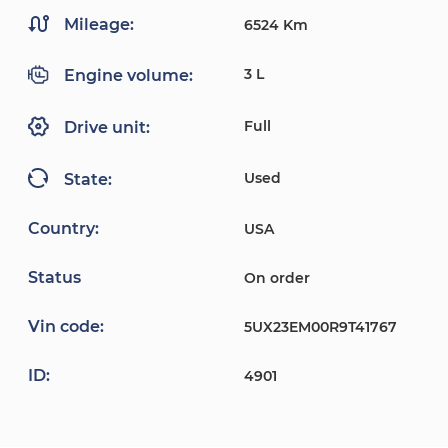
Mileage:
6524 Km
3 L
Engine volume:
Full
Drive unit:
Used
State:
Country:
USA
Status
On order
Vin code:
5UX23EM00R9T41767
ID:
4901