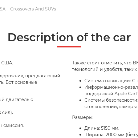
USA
Crossovers And SUVs
Description of the car
з США.
Также стоит отметить, что 
технологий и удобств, таких 
едорожник, предлагающий
Система навигации: С 
ь. Вот основные
Информационно-развле
поддержкой Apple CarPl
й двигатель с
Системы безопасности
столкновений, камеры
 сил).
Размеры:
ансмиссия.
Длина: 5150 мм.
Ширина: 2000 мм (без у