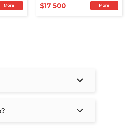
$17 500
More
More
e?