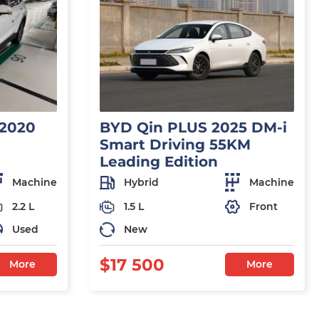
 2020
BYD Qin PLUS 2025 DM-i
Smart Driving 55KM
Leading Edition
Machine
Hybrid
Machine
2.2 L
1.5 L
Front
Used
New
$17 500
More
More