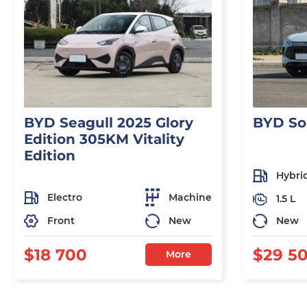
BYD Seagull 2025 Glory
BYD So
Edition 305KM Vitality
Edition
Hybri
Electro
Machine
1.5 L
Front
New
New
$18 700
$29 5
More