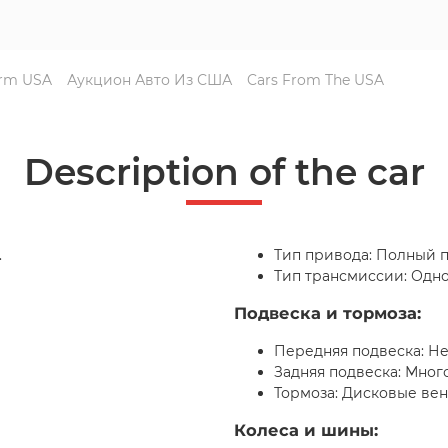
orm USA
Аукцион Авто Из США
Cars From The USA
Description of the car
.
Тип привода: Полный 
Тип трансмиссии: Одно
Подвеска и тормоза:
Передняя подвеска: Не
Задняя подвеска: Мно
Тормоза: Дисковые ве
Колеса и шины: