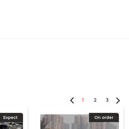
1
2
3
Expect
On order