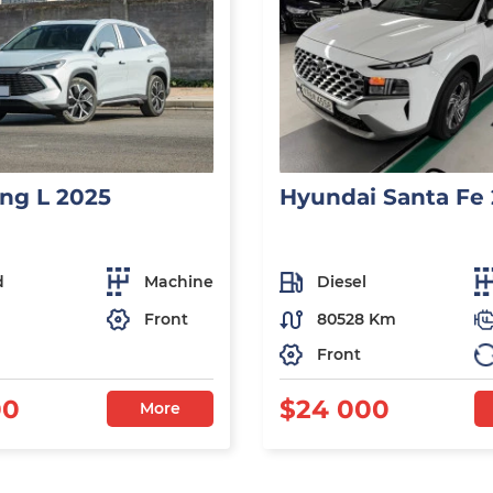
ng L 2025
Hyundai Santa Fe
d
Machine
Diesel
Front
80528 Km
Front
00
$24 000
More