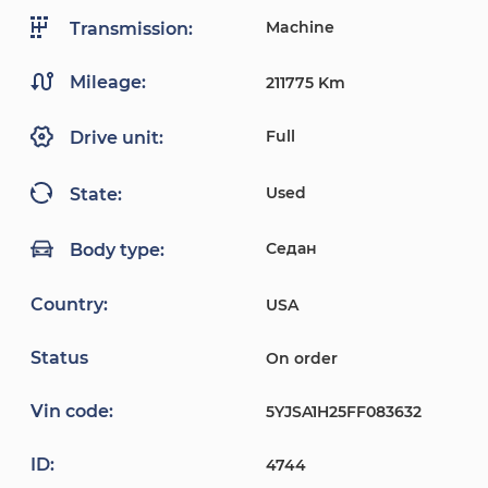
Machine
Transmission:
Mileage:
211775 Km
Full
Drive unit:
Used
State:
Седан
Body type:
Country:
USA
Status
On order
Vin code:
5YJSA1H25FF083632
ID:
4744