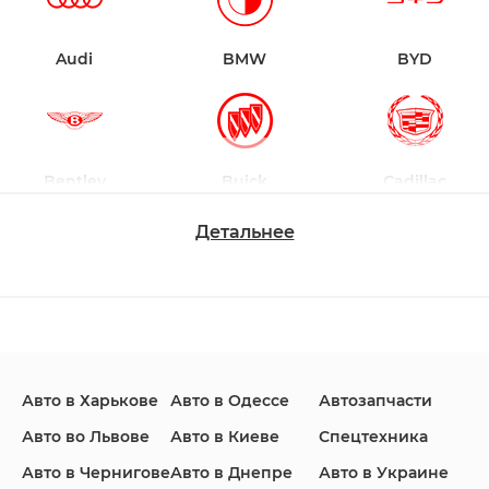
Audi
BMW
BYD
Bentley
Buick
Cadillac
Детальнее
Changan
Chevrolet
Dodge
Авто в Харькове
Авто в Одессе
Автозапчасти
Ford
Honda
Hyundai
Авто во Львове
Авто в Киеве
Спецтехника
Авто в Чернигове
Авто в Днепре
Авто в Украине