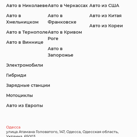
Авто в Николаеве
Авто в Черкассах
Авто из США
Авто в
Авто в
Авто из Китая
Infiniti
Jaguar
Jeep
Хмельницком
Франковске
Авто из Кореи
Авто в Тернополе
Авто в Кривом
Роге
Авто в Виннице
Авто в
KIA
Land Rover
Lexus
Запорожье
Электромобили
Гибриди
Lincoln
Mazda
Mercedes-Benz
Зарядные станции
Мотоциклы
Авто из Европы
Nissan
Porsche
Renault Samsung
Одесса
улица Атамана Головатого, 147, Одесса, Одесская область,
Украина, 65003