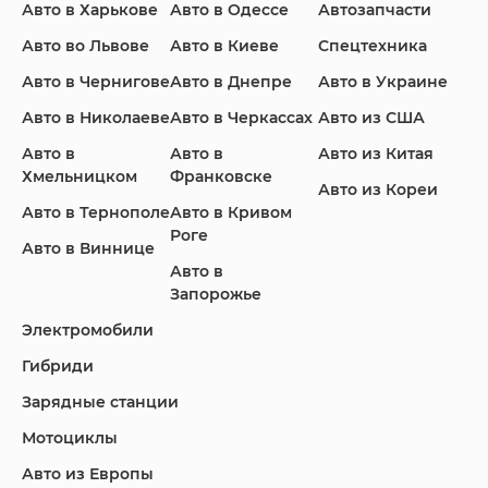
Авто в Харькове
Авто в Одессе
Автозапчасти
Infiniti
Jaguar
Jeep
Авто во Львове
Авто в Киеве
Спецтехника
Авто в Чернигове
Авто в Днепре
Авто в Украине
Авто в Николаеве
Авто в Черкассах
Авто из США
KIA
Land Rover
Lexus
Авто в
Авто в
Авто из Китая
Хмельницком
Франковске
Авто из Кореи
Авто в Тернополе
Авто в Кривом
Роге
Авто в Виннице
Lincoln
Mazda
Mercedes-Benz
Авто в
Запорожье
Электромобили
Гибриди
Nissan
Porsche
Renault Samsung
Зарядные станции
Мотоциклы
Авто из Европы