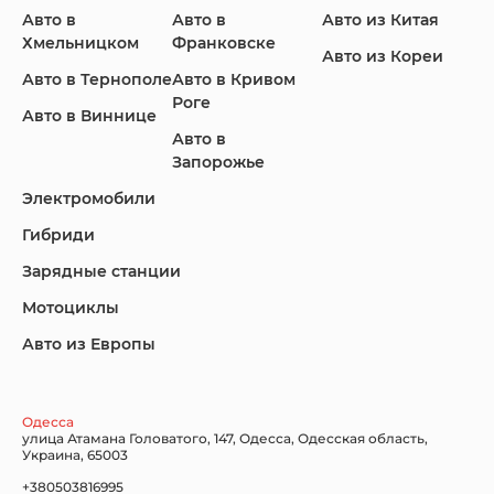
Авто в
Авто в
Авто из Китая
Infiniti
Jaguar
Jeep
Хмельницком
Франковске
Авто из Кореи
Авто в Тернополе
Авто в Кривом
Роге
Авто в Виннице
Авто в
KIA
Land Rover
Lexus
Запорожье
Электромобили
Гибриди
Lincoln
Mazda
Mercedes-Benz
Зарядные станции
Мотоциклы
Авто из Европы
Nissan
Porsche
Renault Samsung
Одесса
улица Атамана Головатого, 147, Одесса, Одесская область,
Украина, 65003
+380503816995