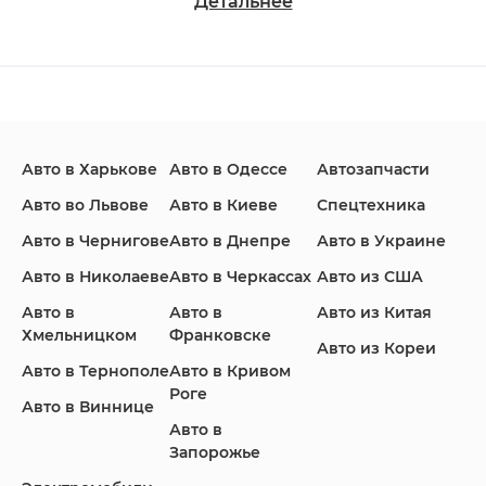
Детальнее
Changan
Chevrolet
Dodge
Авто в Харькове
Авто в Одессе
Автозапчасти
Ford
Honda
Hyundai
Авто во Львове
Авто в Киеве
Спецтехника
Авто в Чернигове
Авто в Днепре
Авто в Украине
Авто в Николаеве
Авто в Черкассах
Авто из США
Авто в
Авто в
Авто из Китая
Infiniti
Jaguar
Jeep
Хмельницком
Франковске
Авто из Кореи
Авто в Тернополе
Авто в Кривом
Роге
Авто в Виннице
Авто в
KIA
Land Rover
Lexus
Запорожье