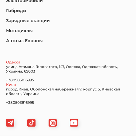
Электромобили
Гибриди
Lincoln
Mazda
Mercedes-Benz
Зарядные станции
Мотоциклы
Авто из Европы
Nissan
Porsche
Renault Samsung
Одесса
улица Атамана Головатого, 147, Одесса, Одесская область,
Украина, 65003
+380503816995
Киев
Subaru
Tesla
Toyota
город Киев, Оболонская набережная 7, корпус 5, Киевская
область, Украина
+380503816995
Volkswagen
Volvo
Xiaomi