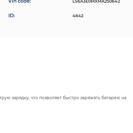
Vin code:
LS6A3E0MXMA250642
ID:
4642
рую зарядку, что позволяет быстро заряжать батарею на