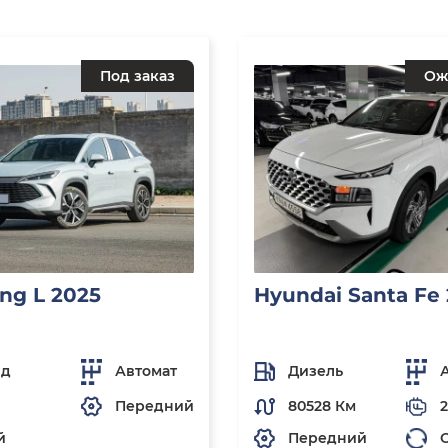
Под заказ
Ож
ng L 2025
Hyundai Santa Fe
ид
Автомат
Дизель
Передний
80528 Км
2
й
Передний