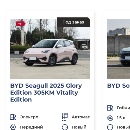
Под заказ
BYD Seagull 2025 Glory
BYD So
Edition 305KM Vitality
Edition
Гибр
Электро
Автомат
1.5 л
Передний
Новый
Новы