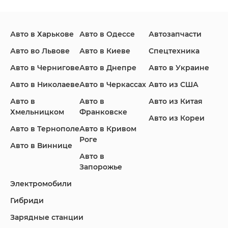
Авто в Харькове
Авто в Одессе
Автозапчасти
Ford
Honda
Hyundai
Авто во Львове
Авто в Киеве
Спецтехника
Авто в Чернигове
Авто в Днепре
Авто в Украине
Авто в Николаеве
Авто в Черкассах
Авто из США
Авто в
Авто в
Авто из Китая
Infiniti
Jaguar
Jeep
Хмельницком
Франковске
Авто из Кореи
Авто в Тернополе
Авто в Кривом
Роге
Авто в Виннице
Авто в
KIA
Land Rover
Lexus
Запорожье
Электромобили
Гибриди
Lincoln
Mazda
Mercedes-Benz
Зарядные станции