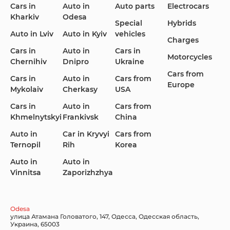
Cars in
Auto in
Auto parts
Electrocars
Kharkiv
Odesa
Ford
Honda
Hyundai
Special
Hybrids
Auto in Lviv
Auto in Kyiv
vehicles
Charges
Cars in
Auto in
Cars in
Motorcycles
Chernihiv
Dnipro
Ukraine
Cars from
Infiniti
Jaguar
Jeep
Cars in
Auto in
Cars from
Europe
Mykolaiv
Cherkasy
USA
Cars in
Auto in
Cars from
Khmelnytskyi
Frankivsk
China
KIA
Land Rover
Lexus
Auto in
Car in Kryvyi
Cars from
Ternopil
Rih
Korea
Auto in
Auto in
Vinnitsa
Zaporizhzhya
Lincoln Maserati
Mazda
Mercedes-Benz
Odesa
улица Атамана Головатого, 147, Одесса, Одесская область,
Украина, 65003