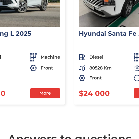
ng L 2025
Hyundai Santa Fe
d
Machine
Diesel
Front
80528 Km
Front
00
$24 000
More