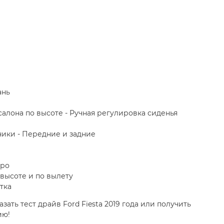
ань
алона по высоте - Ручная регулировка сиденья
ики - Передние и задние
тро
 высоте и по вылету
тка
зать тест драйв Ford Fiesta 2019 года или получить
ию!