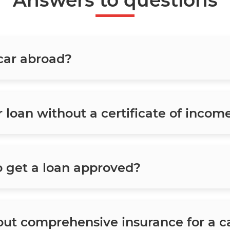
Answers to questions
 car abroad?
ar loan without a certificate of incom
o get a loan approved?
 out comprehensive insurance for a c