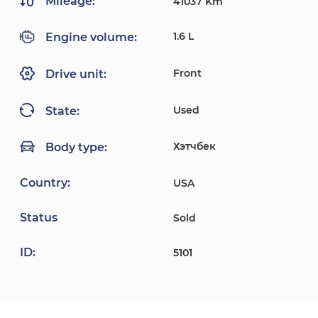
Mileage:
41037 Km
1.6 L
Engine volume:
Front
Drive unit:
Used
State:
Хэтчбек
Body type:
Country:
USA
Status
Sold
ID:
5101