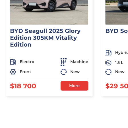
BYD Seagull 2025 Glory
BYD So
Edition 305KM Vitality
Edition
Hybri
Electro
Machine
1.5 L
Front
New
New
$18 700
$29 5
More