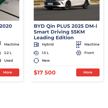
 2020
BYD Qin PLUS 2025 DM-i
Smart Driving 55KM
Leading Edition
Machine
Hybrid
Machine
2.2 L
1.5 L
Front
Used
New
$17 500
More
More