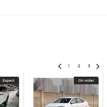
1
2
3
Expect
On order