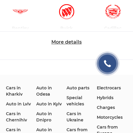
Bentley
Buick
Cadillac
More details
Changan
Chevrolet
Dodge
Cars in
Auto in
Auto parts
Electrocars
Kharkiv
Odesa
Ford
Honda
Hyundai
Special
Hybrids
Auto in Lviv
Auto in Kyiv
vehicles
Charges
Cars in
Auto in
Cars in
Motorcycles
Chernihiv
Dnipro
Ukraine
Cars from
Infiniti
Jaguar
Jeep
Cars in
Auto in
Cars from