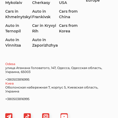
Europe
Mykolaiv
Cherkasy
USA
Cars in
Auto in
Cars from
Khmelnytskyi
Frankivsk
China
KIA
Land Rover
Lexus
Auto in
Car in Kryvyi
Cars from
Ternopil
Rih
Korea
Auto in
Auto in
Vinnitsa
Zaporizhzhya
Lincoln Maserati
Mazda
Mercedes-Benz
Odesa
улица Атамана Головатого, 147, Одесса, Одесская область,
Украина, 65003
+380503816995
Киев
Nissan
Porsche
Renault Samsung
Оболонская набережная 7, корпус 5, Киевская область,
Украина
+380503816995
Subaru
Tesla
Toyota